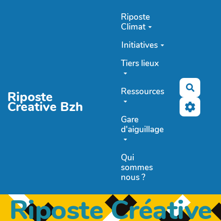
Aller au contenu principal
Riposte
Climat
Initiatives
Tiers lieux
Recher
Ressources
Riposte
Creative Bzh
Gare
d'aiguillage
Qui
sommes
nous ?
Riposte Créative