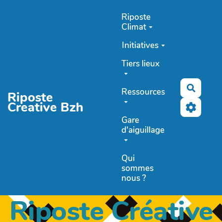
Aller au contenu principal
Riposte
Climat
Initiatives
Tiers lieux
Recher
Ressources
Riposte
Creative Bzh
Gare
d'aiguillage
Qui
sommes
nous ?
Riposte Créative