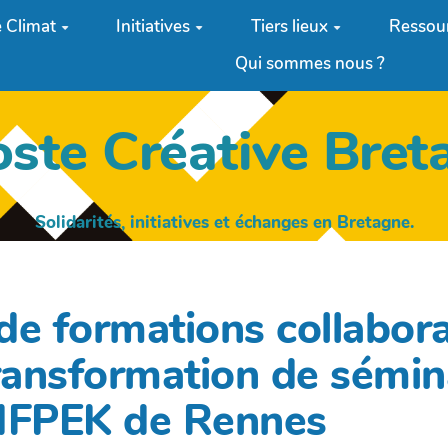
 Climat
Initiatives
Tiers lieux
Ressou
Qui sommes nous ?
oste Créative Bret
Solidarités, initiatives et échanges en Bretagne.
 formations collaborat
ransformation de sémin
'IFPEK de Rennes