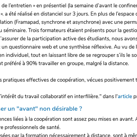
e l’entretien » en présentiel (la semaine d’avant le confine
 a été réalisé en distanciel sur 3 jours. En plus de l’espace
ulation (Framapad, synchrone et asynchrone) avec une per
 séminaire. Trois formateurs étaient présents pour la gesti
 s’assurer de la participation active des étudiants, nous a
n questionnaire web et une synthèse réflexive. Au vu de l’u
en individuel, tout en laissant libre de se regrouper s’ils le 
nt préféré à 90% travailler en groupe, malgré la distance.
es pratiques effectives de coopération, vécues positivement
térêt du travail collaboratif en interfilière." dans l'
article
p
ser un "avant" non désirable ?
es liées à la coopération sont assez peu mises en avant. Alo
tre professionnels de santé.
ées par la formation nécessairement à distance, sont à mêm