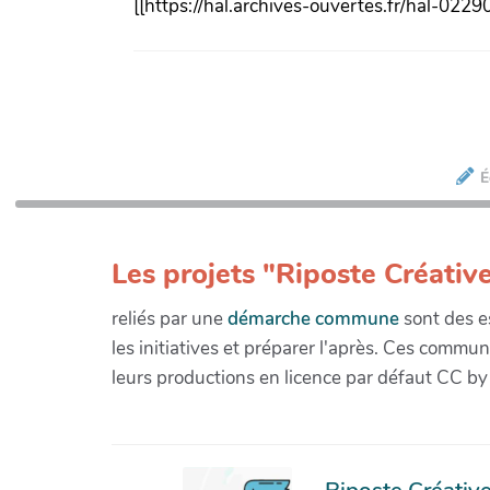
[[https://hal.archives-ouvertes.fr/hal-0229
É