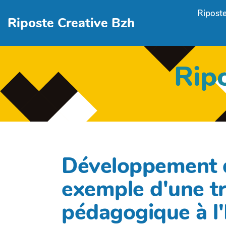
Aller au contenu principal
Riposte
Riposte Creative Bzh
Rip
Développement de
exemple d'une t
pédagogique à l