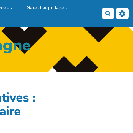
rces
Gare d'aiguillage
Recherch
agne
ives :
aire