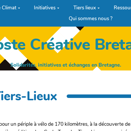
 Climat
Initiatives
Tiers lieux
Ressou
Qui sommes nous ?
oste Créative Bret
Solidarités, initiatives et échanges en Bretagne.
iers-Lieux
 pour un périple à vélo de 170 kilomètres, à la découverte d