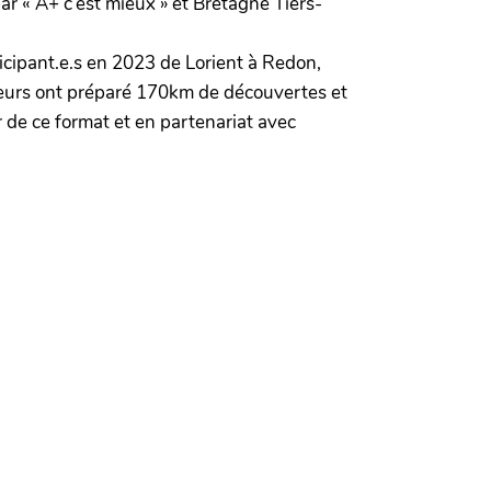
ar « A+ c’est mieux » et Bretagne Tiers-
icipant.e.s en 2023 de Lorient à Redon,
buteurs ont préparé 170km de découvertes et
r de ce format et en partenariat avec