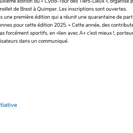
euxième édition du « Cyclo-Tour des Tiers-Lieux », organisé p
u mollet de Brest à Quimper. Les inscriptions sont ouvertes.
ès une première édition qui a réunit une quarantaine de part
ériennes pour cette édition 2025. « Cette année, des contri
as forcément sportifs, en »lien avec A+ c’est mieux !, porteu
anisateurs dans un communiqué.
tiative