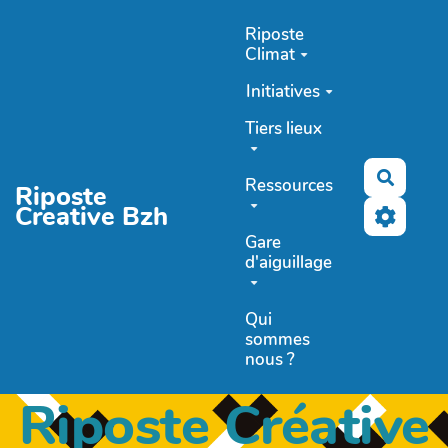
Aller au contenu principal
Riposte
Climat
Initiatives
Tiers lieux
Recher
Ressources
Riposte
Creative Bzh
Gare
d'aiguillage
Qui
sommes
nous ?
Riposte Créative