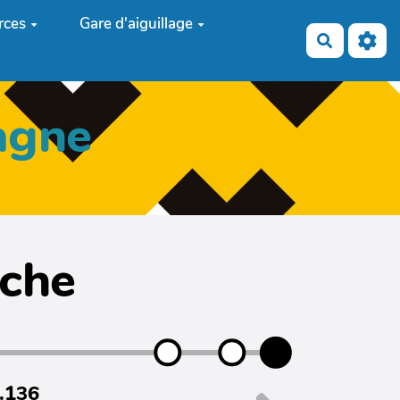
rces
Gare d'aiguillage
Recherch
agne
iche
7.136