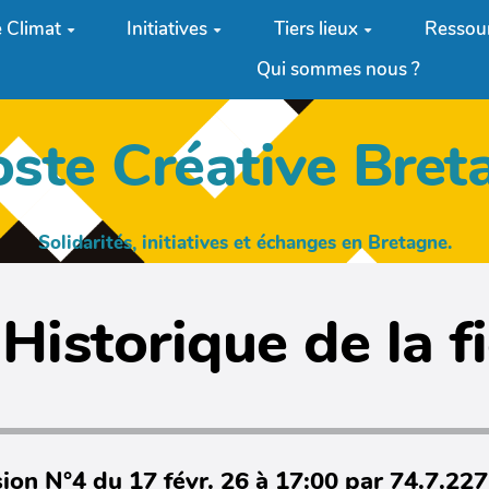
 Climat
Initiatives
Tiers lieux
Ressou
Qui sommes nous ?
oste Créative Bret
Solidarités, initiatives et échanges en Bretagne.
Historique de la f
ion N°4 du 17 févr. 26 à 17:00 par 74.7.22