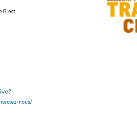
e Brest
ive?
ontactez-nous/