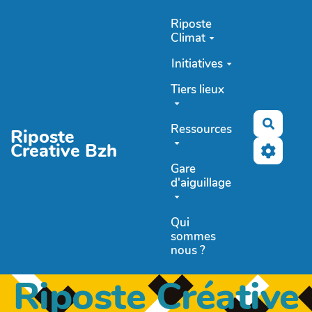
Aller au contenu principal
Riposte
Climat
Initiatives
Tiers lieux
Recher
Ressources
Riposte
Creative Bzh
Gare
d'aiguillage
Qui
sommes
nous ?
Riposte Créative