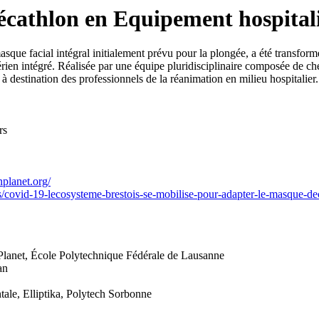
cathlon en Equipement hospitalie
sque facial intégral initialement prévu pour la plongée, a été transform
ctérien intégré. Réalisée par une équipe pluridisciplinaire composée de c
t à destination des professionnels de la réanimation en milieu hospitalie
rs
nplanet.org/
/covid-19-lecosysteme-brestois-se-mobilise-pour-adapter-le-masque-d
Planet, École Polytechnique Fédérale de Lausanne
an
tale, Elliptika, Polytech Sorbonne