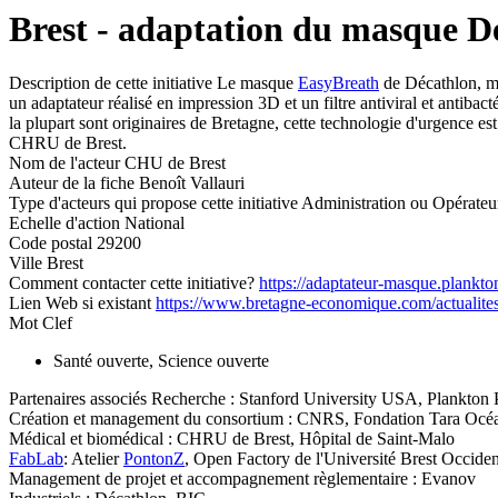
Brest - adaptation du masque Dé
Description de cette initiative
Le masque
EasyBreath
de Décathlon, ma
un adaptateur réalisé en impression 3D et un filtre antiviral et antiba
la plupart sont originaires de Bretagne, cette technologie d'urgence es
CHRU de Brest.
Nom de l'acteur
CHU de Brest
Auteur de la fiche
Benoît Vallauri
Type d'acteurs qui propose cette initiative
Administration ou Opérateu
Echelle d'action
National
Code postal
29200
Ville
Brest
Comment contacter cette initiative?
https://adaptateur-masque.plankto
Lien Web si existant
https://www.bretagne-economique.com/actualites
Mot Clef
Santé ouverte, Science ouverte
Partenaires associés
Recherche : Stanford University USA, Plankton 
Création et management du consortium : CNRS, Fondation Tara Océ
Médical et biomédical : CHRU de Brest, Hôpital de Saint-Malo
FabLab
: Atelier
PontonZ
, Open Factory de l'Université Brest Occiden
Management de projet et accompagnement règlementaire : Evanov