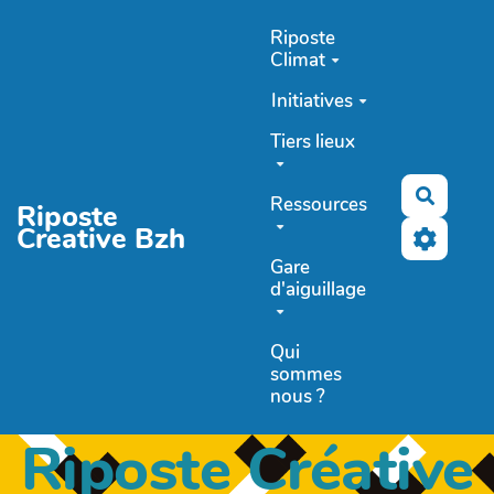
Aller au contenu principal
Riposte
Climat
Initiatives
Tiers lieux
Recher
Ressources
Riposte
Creative Bzh
Gare
d'aiguillage
Qui
sommes
nous ?
Riposte Créative