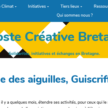
 Climat
Initiatives
Tiers lieux
Ressou
Qui sommes nous ?
oste Créative Bret
Solidarités, initiatives et échanges en Bretagne.
ie des aiguilles, Guiscrif
 il y a quelques mois, étendre ses activités, pour ceux qui le s