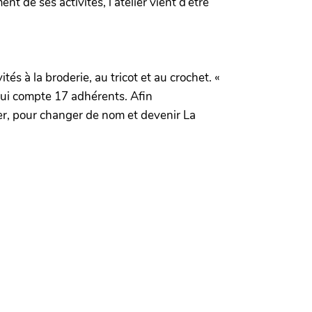
t de ses activités, l’atelier vient d’être
tés à la broderie, au tricot et au crochet. «
qui compte 17 adhérents. Afin
ier, pour changer de nom et devenir La