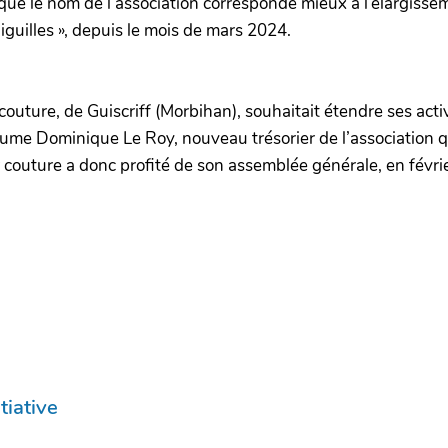
que le nom de l’association corresponde mieux à l’élargissemen
iguilles », depuis le mois de mars 2024.
couture, de Guiscriff (Morbihan), souhaitait étendre ses activi
ésume Dominique Le Roy, nouveau trésorier de l’association 
r couture a donc profité de son assemblée générale, en févr
tiative