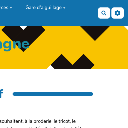
rces
Gare d'aiguillage
Recherch
agne
f
ouhaitent, à la broderie, le tricot, le